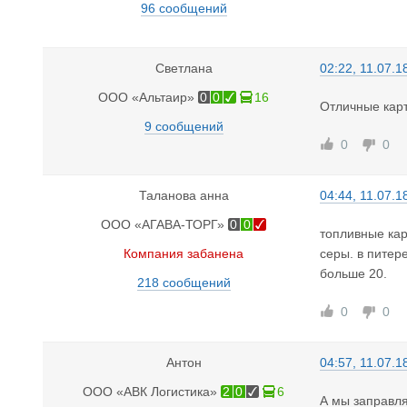
96 сообщений
Светлана
02:22, 11.07.1
ООО «Альтаир»
0
0
16
Отличные карт
9 сообщений
0
0
Таланова анна
04:44, 11.07.1
ООО «АГАВА-ТОРГ»
0
0
топливные кар
Компания забанена
серы. в питер
больше 20.
218 сообщений
0
0
Антон
04:57, 11.07.1
ООО «АВК Логистика»
2
0
6
А мы заправля