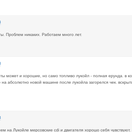
8
ы. Проблем никаких. Работаем много лет.
8
ты может и хорошие, но само топливо лукойл - полная ерунда. в 
е на абсолютно новой машине после лукойла загорелся чек. вскрыти
8
ем на Лукойле мерсовские cdi и двигателя хорошо себя чувствуют.