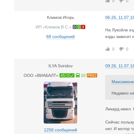
0
0
Климов Игорь
06:26, 11.07.1
ИП «Климов В.С.»
0
0
На Лукойле ез
68 сообщений
езды зависит 
0
0
ILYA Sviridov
09:26, 11.07.1
ООО «ВИАБАЛТ»
45
0
10
PRO
Максименк
Недавно на
е Белорусс
ва и жалую
Ликард имел. 
и ЛИКАРД..
Сейчас пользу
нет. И мотор т
1258 сообщений