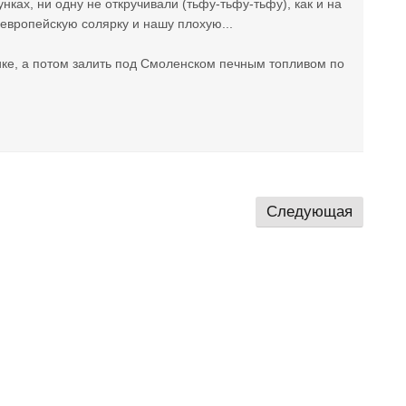
нках, ни одну не откручивали (тьфу-тьфу-тьфу), как и на
европейскую солярку и нашу плохую...
тике, а потом залить под Смоленском печным топливом по
Следующая