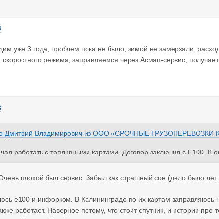
8
дим уже 3 года, проблем пока не было, зимой не замерзали, расход
и скоростного режима, заправляемся через Асмап-сервис, получает
8
о Дмитрий Владимирович
из
ООО «СРОЧНЫЕ ГРУЗОПЕРЕВОЗКИ 
чал работать с топливными картами. Договор заключил с Е100. К 
ии). Стали заправляться на всяких разных (кроме Лукойла) заправ
тся на ощутимое ухудшение работы моторов. Хочу вернуться к Лу
Очень плохой был сервис. Забыл как страшный сон (дело было лет 
.
юсь e100 и инфорком. В Калининграде по их картам заправляюсь 
акже работает. Наверное потому, что стоит спутник, и истории про 