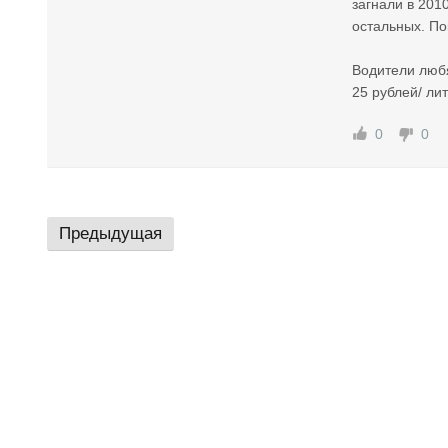
загнали в 201
остальных. По
Водители любя
25 рублей/ ли
0
0
Предыдущая