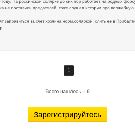
0 году. На российской солярке до сих пор работает на родных форсу
ка не поставили предателей, тоже слушал истории про волшебную 
т заправиться за счет хозяина норм.соляркой, слить ее в Прибал
тр
1
Всего нашлось – 8
Зарегистрируйтесь