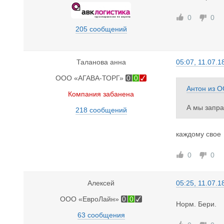
0
0
205 сообщений
Таланова анна
05:07, 11.07.1
ООО «АГАВА-ТОРГ»
0
0
Антон
из
О
Компания забанена
А мы запра
218 сообщений
каждому свое
0
0
Алексей
05:25, 11.07.1
ООО «ЕвроЛайн»
0
0
Норм. Бери.
63 сообщения