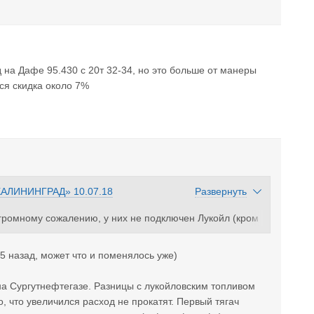
 на Дафе 95.430 с 20т 32-34, но это больше от манеры
ся скидка около 7%
КАЛИНИНГРАД»
10.07.18
Развернуть
огромному сожалению, у них не подключен Лукойл (кром
ках. Водители стали отмечать повышенный расход топли
койлу. Прошу поделиться вашим опытом работы с картам
5 назад, может что и поменялось уже)
на Сургутнефтегазе. Разницы с лукойловским топливом
то, что увеличился расход не прокатят. Первый тягач