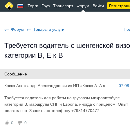
Торги
Груз
Транспорт
Форум
Войти
Регистрац
Форум
Товары и услуги
По
Требуется водитель с шенгенской виз
категории В, Е к В
Сообщение
Коско Алек
сандр Александрович
из
ИП «Коско А. А.»
07.08
Требуется водитель для работы на грузовом микроавтобусе
категории В, маршруты СНГ и Европа, иногда с прицепом. Опыт
желательно. Звонить по телефону:+79814770477.
0
0