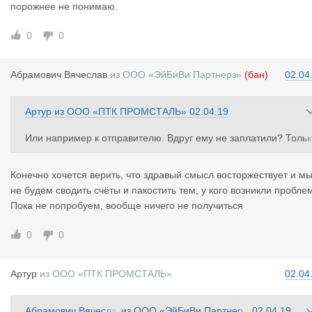
порожнее не понимаю.
0
0
Абрамович
Вячеслав
из
ООО «ЭйБиВи Партнерз»
(бан)
02.04
Артур
из
ООО «ПТК ПРОМСТАЛЬ»
02.04.19
Или например к отправителю. Вдруг ему не заплатили? Тольк
о не говорите мне что настоящий экспедитор должен... ни кто
ещё не вошёл в этот бизнес с миллиардиком в кармане в кач
Конечно хочется верить, что здравый смысл восторжествует и м
стве запаса прочности. Все со временем скопили деньги и си
не будем сводить счёты и пакостить тем, у кого возникли пробле
ели на пороховой бочке. И потом нужно понять что мы имеем
Пока не попробуем, вообще ничего не получиться
ввиду под словом неплательщик. Тот кто задержал? Неделя д
е? Чушь собачья, это сплошь и рядом. Есть даже «расчленит
0
0
ли», это те кто платит в неделю по 10-15к в лучшем случае. Т
хнически даже если платят по тысяче в неделю то юридическ
Артур
из
ООО «ПТК ПРОМСТАЛЬ»
02.04
контрагент не считается неплательщиком. Он не скрывается,
на связи, платит, но не сразу и не быстро. На это даже в суд н
подашь. А те кто не платят, обычно скрываются и не берут тру
Абрамович Вячесла
из
ООО «ЭйБиВи Партнер
02.04.19