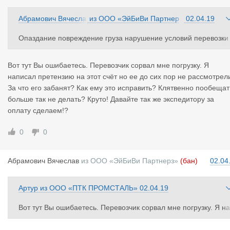
Абрамович Вячесла
из
ООО «ЭйБиВи Партнер
02.04.19
в
з»
Опаздание повреждение груза нарушение условий перевозки
(темп режим или несанкционированный догруз).... непровере
ных маркировки грузовых мест и привоз чужого груза... ч дума
Вот тут Вы ошибаетесь. Перевозчик сорвал мне погрузку. Я
ю, что на перевозчика дело составить большого ума не надо))
написал претензию на этот счёт но ее до сих пор не рассмотрел
За что его забанят? Как ему это исправить? Клятвенно пообещат
больше так не делать? Круто! Давайте так же экспедитору за
оплату сделаем!?
0
0
Абрамович
Вячеслав
из
ООО «ЭйБиВи Партнерз»
(бан)
02.04
Артур
из
ООО «ПТК ПРОМСТАЛЬ»
02.04.19
Вот тут Вы ошибаетесь. Перевозчик сорвал мне погрузку. Я на
писал претензию на этот счёт но ее до сих пор не рассмотре