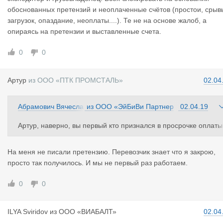
чик не является плательщиком. Так за что его можно забанит
обоснованных претензий и неоплаченные счётов (простои, срыв
ь? Дааайте подумаем! Срывы? Размещение недостоверной и
загрузок, опаздание, неоплаты....). Те не на основе жалоб, а
нформации по транспорту? Кстати это 50% объявлений.
опираясь на претензии и выставленные счета.
0
0
Артур
из
ООО «ПТК ПРОМСТАЛЬ»
02.04
Абрамович Вячесла
из
ООО «ЭйБиВи Партнер
02.04.19
в
з»
Артур, наверно, вы первый кто признался в просрочке оплаты
(я вторым буду 3 счета на сумму 2900евро, сроки на подходе)
Давайте у админа попросим иммунитет на эти счета?
На меня не писали претензию. Перевозчик знает что я закрою,
просто так получилось. И мы не первый раз работаем.
0
0
ILYA Sviri
dov
из
ООО «ВИАБАЛТ»
02.04