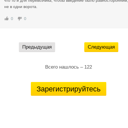
что то и для перевозчика, чтобы введение было равносторонним,
знес в стагнацию уйдёт !!! Про срыв- условие есть в договоре 
не в одни ворота.
ли заявке? Счёт выставили? Претензия это ваше недовольств
в письменной форме. Если вы хотите простить перевозчиках, 
0
0
о будете ждать. Если нет, то только таким и надо банить!!!! Не
мого вставить ацкий смайлик!!!)))
Предыдущая
Следующая
Всего нашлось – 122
Зарегистрируйтесь