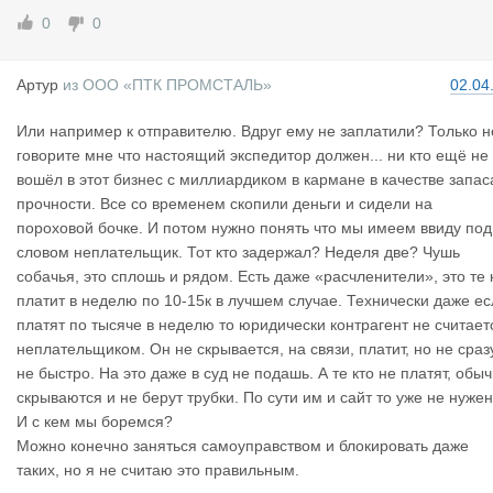
0
0
Артур
из
ООО «ПТК ПРОМСТАЛЬ»
02.04
Или например к отправителю. Вдруг ему не заплатили? Только н
говорите мне что настоящий экспедитор должен... ни кто ещё не
вошёл в этот бизнес с миллиардиком в кармане в качестве запас
прочности. Все со временем скопили деньги и сидели на
пороховой бочке. И потом нужно понять что мы имеем ввиду под
словом неплательщик. Тот кто задержал? Неделя две? Чушь
собачья, это сплошь и рядом. Есть даже «расчленители», это те 
платит в неделю по 10-15к в лучшем случае. Технически даже ес
платят по тысяче в неделю то юридически контрагент не считает
неплательщиком. Он не скрывается, на связи, платит, но не сраз
не быстро. На это даже в суд не подашь. А те кто не платят, обы
скрываются и не берут трубки. По сути им и сайт то уже не нужен
И с кем мы боремся?
Можно конечно заняться самоуправством и блокировать даже
таких, но я не считаю это правильным.