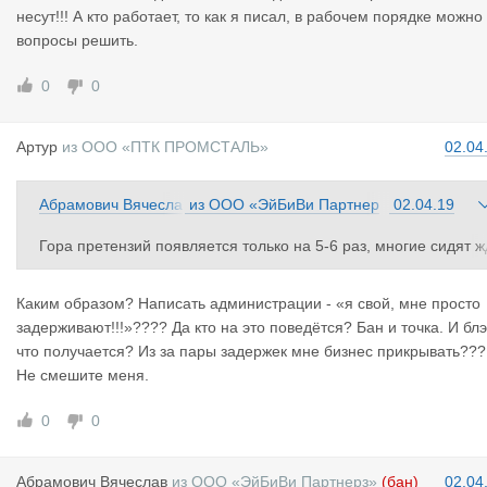
несут!!! А кто работает, то как я писал, в рабочем порядке можно
вопросы решить.
0
0
Артур
из
ООО «ПТК ПРОМСТАЛЬ»
02.04
Абрамович Вячесла
из
ООО «ЭйБиВи Партнер
02.04.19
в
з»
Гора претензий появляется только на 5-6 раз, многие сидят ж
ут у моря погоды или пока совесть проснётся. Основная цель
по-моему отсечь явных мошенников. Вспомните 2 брата, кто 
Каким образом? Написать администрации - «я свой, мне просто
ам ещё был? За время работы они состояние сколотили, мне
задерживают!!!»???? Да кто на это поведётся? Бан и точка. И блэ
9000₽ или 12000₽ не заплатили.... их деятельность надо на с
что получается? Из за пары задержек мне бизнес прикрывать???
йте пресекать! Они зло несут!!! А кто работает, то как я писал,
Не смешите меня.
в рабочем порядке можно вопросы решить.
0
0
Абрамович
Вячеслав
из
ООО «ЭйБиВи Партнерз»
(бан)
02.04