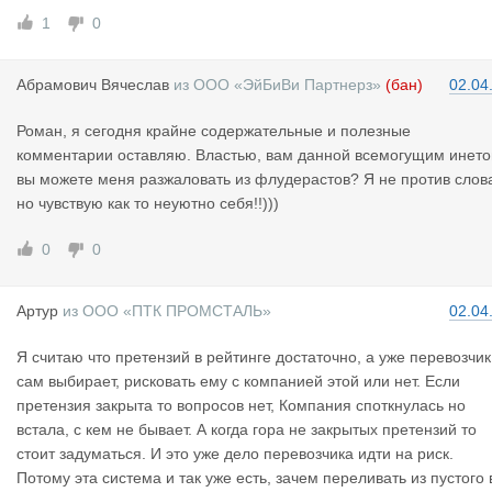
1
0
Абрамович
Вячеслав
из
ООО «ЭйБиВи Партнерз»
(бан)
02.04
Роман, я сегодня крайне содержательные и полезные
комментарии оставляю. Властью, вам данной всемогущим инето
вы можете меня разжаловать из флудерастов? Я не против слов
но чувствую как то неуютно себя!!)))
0
0
Артур
из
ООО «ПТК ПРОМСТАЛЬ»
02.04
Я считаю что претензий в рейтинге достаточно, а уже перевозчик
сам выбирает, рисковать ему с компанией этой или нет. Если
претензия закрыта то вопросов нет, Компания споткнулась но
встала, с кем не бывает. А когда гора не закрытых претензий то
стоит задуматься. И это уже дело перевозчика идти на риск.
Потому эта система и так уже есть, зачем переливать из пустого 