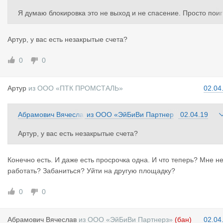
Я думаю блокировка это не выход и не спасение. Просто поиг
рывание мускулами на публике. Просто количества претензий
достаточно. Зачем блокировать компанию если с ней и так не
Артур, у вас есть незакрытые счета?
станут работать?
0
0
Артур
из
ООО «ПТК ПРОМСТАЛЬ»
02.04
Абрамович Вячесла
из
ООО «ЭйБиВи Партнер
02.04.19
в
з»
Артур, у вас есть незакрытые счета?
Конечно есть. И даже есть просрочка одна. И что теперь? Мне н
работать? Забаниться? Уйти на другую площадку?
0
0
Абрамович
Вячеслав
из
ООО «ЭйБиВи Партнерз»
(бан)
02.04