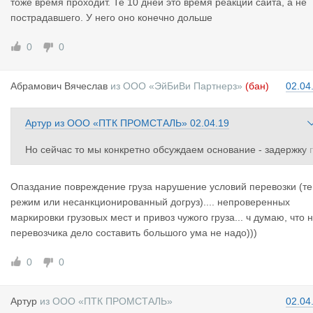
тоже время проходит. Те 10 дней это время реакции сайта, а не
пострадавшего. У него оно конечно дольше
0
0
Абрамович
Вячеслав
из
ООО «ЭйБиВи Партнерз»
(бан)
02.04
Артур
из
ООО «ПТК ПРОМСТАЛЬ»
02.04.19
Но сейчас то мы конкретно обсуждаем основание - задержку 
о оплате. Тогда перевозчика блокируем за срыв и не возмеще
ние уплаты по нему?
Опаздание повреждение груза нарушение условий перевозки (т
режим или несанкционированный догруз).... непроверенных
маркировки грузовых мест и привоз чужого груза... ч думаю, что 
перевозчика дело составить большого ума не надо)))
0
0
Артур
из
ООО «ПТК ПРОМСТАЛЬ»
02.04