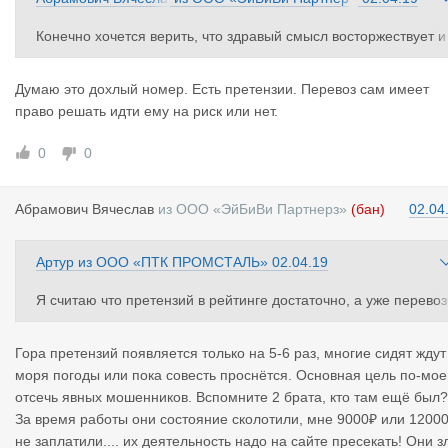
бки. По сути им и сайт то уже не нужен. И с кем мы боремся?
в
з»
Можно конечно заняться самоуправством и блокировать даже
Конечно хочется верить, что здравый смысл восторжествует и
таких, но я не считаю это правильным.
мы не будем сводить счёты и пакостить тем, у кого возникли п
роблемы. Пока не попробуем, вообще ничего не получиться
Думаю это дохлый номер. Есть претензии. Перевоз сам имеет
право решать идти ему на риск или нет.
0
0
Абрамович
Вячеслав
из
ООО «ЭйБиВи Партнерз»
(бан)
02.04
Артур
из
ООО «ПТК ПРОМСТАЛЬ»
02.04.19
Я считаю что претензий в рейтинге достаточно, а уже перевоз
ик сам выбирает, рисковать ему с компанией этой или нет. Ес
и претензия закрыта то вопросов нет, Компания споткнулась 
Гора претензий появляется только на 5-6 раз, многие сидят ждут
о встала, с кем не бывает. А когда гора не закрытых претензи
моря погоды или пока совесть проснётся. Основная цель по-мо
то стоит задуматься. И это уже дело перевозчика идти на риск
отсечь явных мошенников. Вспомните 2 брата, кто там ещё был?
Потому эта система и так уже есть, зачем переливать из пусто
За время работы они состояние сколотили, мне 9000₽ или 1200
о в порожнее не понимаю.
не заплатили.... их деятельность надо на сайте пресекать! Они з