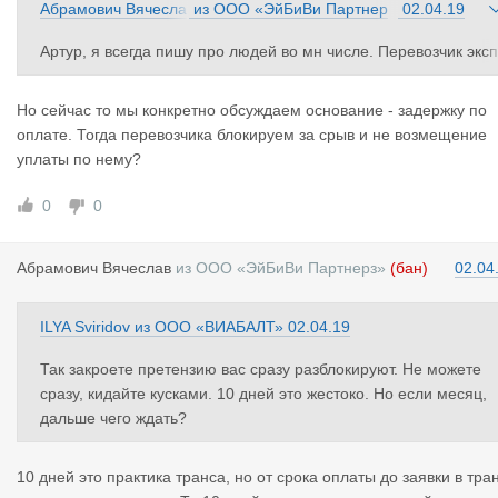
Абрамович Вячесла
из
ООО «ЭйБиВи Партнер
02.04.19
в
з»
Артур, я всегда пишу про людей во мн числе. Перевозчик эксп
едитор и грузовладелец. Всех блокировать на основании обос
нованных претензий и неоплаченные счётов (простои, срывы 
Но сейчас то мы конкретно обсуждаем основание - задержку по
агрузок, опаздание, неоплаты....). Те не на основе жалоб, а о
оплате. Тогда перевозчика блокируем за срыв и не возмещение
ираясь на претензии и выставленные счета.
уплаты по нему?
0
0
Абрамович
Вячеслав
из
ООО «ЭйБиВи Партнерз»
(бан)
02.04
ILYA Sviridov
из
ООО «ВИАБАЛТ»
02.04.19
Так закроете претензию вас сразу разблокируют. Не можете
сразу, кидайте кусками. 10 дней это жестоко. Но если месяц,
дальше чего ждать?
10 дней это практика транса, но от срока оплаты до заявки в тра