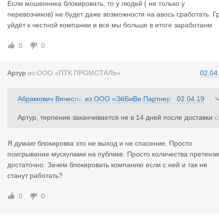
Если мошенника блокировать, то у людей ( не только у
перевозчиков) не будет даже возможности на авось сработать. Г
уйдёт к честной компании и все мы больше в итоге заработанм
0
0
Артур
из
ООО «ПТК ПРОМСТАЛЬ»
02.04
Абрамович Вячесла
из
ООО «ЭйБиВи Партнер
02.04.19
в
з»
Артур, терпение заканчивается не в 14 дней после доставки с
ётов, а гораздо позже, когда уговоры не помогают. Для ведени
я бизнеса существуют и другие площадки и это будет уже их 
Я думаю блокировка это не выход и не спасение. Просто
роблемой. По крайней мере, более крупные чем мой груз сай
поигрывание мускулами на публике. Просто количества претенз
ы ввели блокировку неплательщиков. Заплатил- разблокирова
достаточно. Зачем блокировать компанию если с ней и так не
ли и работай дальше.
станут работать?
0
0