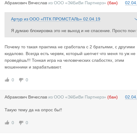
Абрамович
Вячеслав
из
ООО «ЭйБиВи Партнерз»
(бан)
02.04
Артур
из
ООО «ПТК ПРОМСТАЛЬ»
02.04.19
Я думаю блокировка это не выход и не спасение. Просто поиг
рывание мускулами на публике. Просто количества претензий
достаточно. Зачем блокировать компанию если с ней и так не
Почему то такая практика не сработала с 2 братьями, с другими
станут работать?
кидалово. Всегда есть червяк, который шепчет что меня то уж не
проведёшь!!! Тонкая игра на человеческих слабостях, этим
мошенники и зарабатывают.
0
0
Абрамович
Вячеслав
из
ООО «ЭйБиВи Партнерз»
(бан)
02.04
Такую тему да на опрос бы!!
0
0