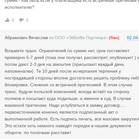
сумме? Как быть если у плательщика есть встречные претензии 
они под вымышленными именами зарегистрировались на тра
исполнителю?
нсе как ООО "СуперЮпитер". Пришлось уведомить транс об э
ом. В итоге ребята разбежались, и работают сейчас в Клд и н
0
0
хороших рейтингах в моем грузе. Вопрос только в том, где зол
ото партии? Простите, поляков?
Абрамович
Вячеслав
из
ООО «ЭйБиВи Партнерз»
(бан)
02.04
Возьмите транс. Ограничений по сумме нет, срок составляет
примерно 5-7 дней (пока они получат, рассмотрят, опубликуют ) 
потом дают 2-3 дня на закоытие (присылают каждый день
напоминалки). Те 10 дней после исчерпания терпения у
пострадавшей стороны вполне достаточно решить проблему либ
блокировка. Сложнее со встречной претензией. В этом случае
транс, будучи польской компанией, всегда встаёт на сторону
поляков и посылает куда подальше, а именно в суд. В случае
взаимной претензии. Надо углубляться в заявку договор.....
первоисточником конечно является подписанный акт о
выполненной работе. Есть подпись печать, все маховик закрутил
Это кстати хоть немного наведёт порядок в нашем документе
обороте, по полочкам расставит.