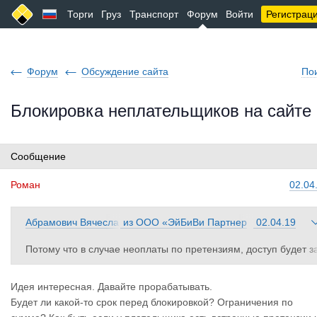
Торги
Груз
Транспорт
Форум
Войти
Регистрац
Форум
Обсуждение сайта
По
Блокировка неплательщиков на сайте
Сообщение
Роман
02.04
Абрамович Вячесла
из
ООО «ЭйБиВи Партнер
02.04.19
в
з»
Потому что в случае неоплаты по претензиям, доступ будет з
крыт не только для компании, но и для всех дочек с тем же со
тавом учредителей. Показателен пример одно экспедиции в К
Идея интересная. Давайте прорабатывать.
лд, назовём её ПЗ. Они недоплатили полякам около 11000ев
Будет ли какой-то срок перед блокировкой? Ограничения по
о (это только из раскрытых дынных). После закрытия доступа,