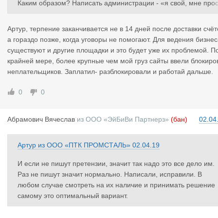
Каким образом? Написать администрации - «я свой, мне про
то задерживают!!!»???? Да кто на это поведётся? Бан и точка.
И блэт что получается? Из за пары задержек мне бизнес прик
Артур, терпение заканчивается не в 14 дней после доставки счёт
ывать??? Не смешите меня.
а гораздо позже, когда уговоры не помогают. Для ведения бизне
существуют и другие площадки и это будет уже их проблемой. П
крайней мере, более крупные чем мой груз сайты ввели блокиро
неплательщиков. Заплатил- разблокировали и работай дальше.
0
0
Абрамович
Вячеслав
из
ООО «ЭйБиВи Партнерз»
(бан)
02.04
Артур
из
ООО «ПТК ПРОМСТАЛЬ»
02.04.19
И если не пишут претензии, значит так надо это все дело им.
Раз не пишут значит нормально. Написали, исправили. В
любом случае смотреть на их наличие и принимать решение
самому это оптимальный вариант.