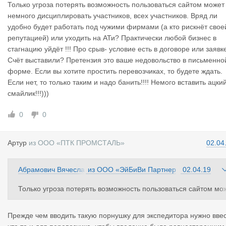
и. За что его забанят? Как ему это исправить? Клятвенно поо
Только угроза потерять возможность пользоваться сайтом может
ещать больше так не делать? Круто! Давайте так же экспедит
немного дисциплировать участников, всех участников. Вряд ли
ру за оплату сделаем!?
удобно будет работать под чужими фирмами (а кто рискнёт свое
репутацией) или уходить на АТи? Практически любой бизнес в
стагнацию уйдёт !!! Про срыв- условие есть в договоре или заявк
Счёт выставили? Претензия это ваше недовольство в письменно
форме. Если вы хотите простить перевозчиках, то будете ждать.
Если нет, то только таким и надо банить!!!! Немого вставить ацки
смайлик!!!)))
0
0
Артур
из
ООО «ПТК ПРОМСТАЛЬ»
02.04
Абрамович Вячесла
из
ООО «ЭйБиВи Партнер
02.04.19
в
з»
Только угроза потерять возможность пользоваться сайтом мо
ет немного дисциплировать участников, всех участников. Вря
ли удобно будет работать под чужими фирмами (а кто рискнё
Прежде чем вводить такую порнушку для экспедитора нужно вве
своей репутацией) или уходить на АТи? Практически любой б