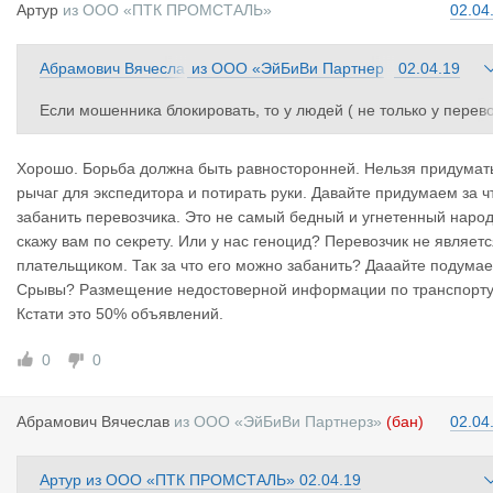
Артур
из
ООО «ПТК ПРОМСТАЛЬ»
02.04
Абрамович Вячесла
из
ООО «ЭйБиВи Партнер
02.04.19
в
з»
Если мошенника блокировать, то у людей ( не только у перев
зчиков) не будет даже возможности на авось сработать. Груз у
йдёт к честной компании и все мы больше в итоге заработанм
Хорошо. Борьба должна быть равносторонней. Нельзя придумат
рычаг для экспедитора и потирать руки. Давайте придумаем за ч
забанить перевозчика. Это не самый бедный и угнетенный наро
скажу вам по секрету. Или у нас геноцид? Перевозчик не являет
плательщиком. Так за что его можно забанить? Дааайте подумае
Срывы? Размещение недостоверной информации по транспорт
Кстати это 50% объявлений.
0
0
Абрамович
Вячеслав
из
ООО «ЭйБиВи Партнерз»
(бан)
02.04
Артур
из
ООО «ПТК ПРОМСТАЛЬ»
02.04.19