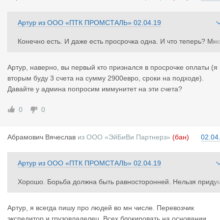
Артур
из
ООО «ПТК ПРОМСТАЛЬ»
02.04.19
Конечно есть. И даже есть просрочка одна. И что теперь? Мн
не работать? Забаниться? Уйти на другую площадку?
Артур, наверно, вы первый кто признался в просрочке оплаты (я
вторым буду 3 счета на сумму 2900евро, сроки на подходе).
Давайте у админа попросим иммунитет на эти счета?
0
0
Абрамович
Вячеслав
из
ООО «ЭйБиВи Партнерз»
(бан)
02.04
Артур
из
ООО «ПТК ПРОМСТАЛЬ»
02.04.19
Хорошо. Борьба должна быть равносторонней. Нельзя приду
ать рычаг для экспедитора и потирать руки. Давайте придума
м за что забанить перевозчика. Это не самый бедный и угнет
Артур, я всегда пишу про людей во мн числе. Перевозчик
нный народ скажу вам по секрету. Или у нас геноцид? Перево
экспедитор и грузовладелец. Всех блокировать на основании