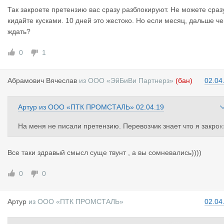
Так закроете претензию вас сразу разблокируют. Не можете сраз
кидайте кусками. 10 дней это жестоко. Но если месяц, дальше че
ждать?
0
1
Абрамович
Вячеслав
из
ООО «ЭйБиВи Партнерз»
(бан)
02.04
Артур
из
ООО «ПТК ПРОМСТАЛЬ»
02.04.19
На меня не писали претензию. Перевозчик знает что я закрою
просто так получилось. И мы не первый раз работаем.
Все таки здравый смысл суще твунт , а вы сомневались))))
0
0
Артур
из
ООО «ПТК ПРОМСТАЛЬ»
02.04