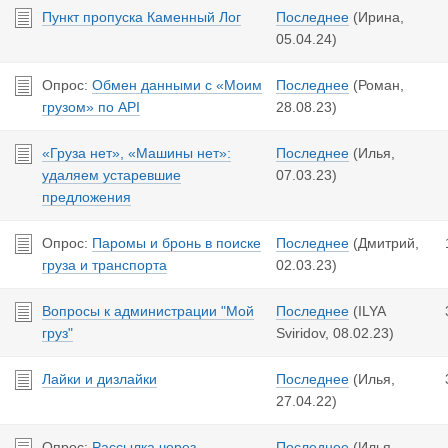
Пункт пропуска Каменный Лог
Последнее
(Ирина,
05.04.24
)
Опрос:
Обмен данными с «Моим
Последнее
(Роман,
грузом» по API
28.08.23
)
«Груза нет», «Машины нет»:
Последнее
(Илья,
удаляем устаревшие
07.03.23
)
предложения
Опрос:
Паромы и бронь в поиске
Последнее
(Дмитрий,
груза и транспорта
02.03.23
)
Вопросы к администрации "Мой
Последнее
(ILYA
груз"
Sviridov,
08.02.23
)
Лайки и дизлайки
Последнее
(Илья,
27.04.22
)
Опрос:
Рассылка через
Последнее
(Илья,