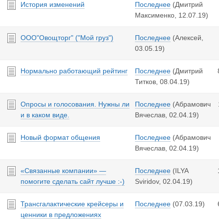
История изменений
Последнее
(Дмитрий
Максименко,
12.07.19
)
ООО"Овощторг" ("Мой груз")
Последнее
(Алексей,
03.05.19
)
Нормально работающий рейтинг
Последнее
(Дмитрий
Титков,
08.04.19
)
Опросы и голосования. Нужны ли
Последнее
(Абрамович
и в каком виде.
Вячеслав,
02.04.19
)
Новый формат общения
Последнее
(Абрамович
Вячеслав,
02.04.19
)
«Связанные компании» —
Последнее
(ILYA
помогите сделать сайт лучше :-)
Sviridov,
02.04.19
)
Трансгалактические крейсеры и
Последнее
(
07.03.19
)
ценники в предложениях