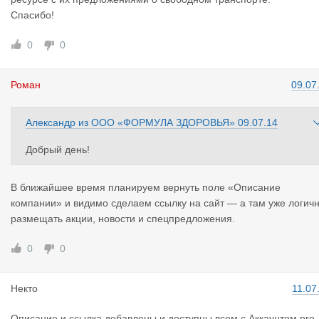
Спасибо!
0
0
Роман
09.07
Александр
из
ООО «ФОРМУЛА ЗДОРОВЬЯ»
09.07.14
Добрый день!
Было бы неплохо , если бы все пользователи имели возможн
сть завести здесь свою страницу , где можно разместить свою
В ближайшее время планируем вернуть поле «Описание
презентацию или новости, акции, спец.предложения.
компании» и видимо сделаем ссылку на сайт — а там уже логич
Удобно очень видеть такую информацию о перевозчике на од
размещать акции, новости и спецпредложения.
ном ресурсе с их предложениями о свободном транспорте.
Спасибо!
0
0
Некто
11.07
Описание и ссылка добавлены и доступны всем с Аккаунтом pro.